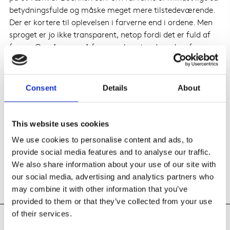
betydningsfulde og måske meget mere tilstedeværende.
Der er kortere til oplevelsen i farverne end i ordene. Men
sproget er jo ikke transparent, netop fordi det er fuld af
farver. Og når man så forsyner hvert ord med en farve,
og dermed en betydning, der kan arbejde med eller mod
ordet i sig selv – ja så kan vi jo risikere, at det går helt galt
med standardforståelsen. Formørk betydningen af ord
Consent
Details
About
med farver.
Så med et frit ord og utallige farver kommer et vanvittigt
This website uses cookies
stort ansvar, for når alt er sagt og skrevet er ord og farver
We use cookies to personalise content and ads, to
det mest fantastiske og vidunderlige og livsfarlige, vi
provide social media features and to analyse our traffic.
mennesker har.
We also share information about your use of our site with
our social media, advertising and analytics partners who
may combine it with other information that you’ve
provided to them or that they’ve collected from your use
of their services.