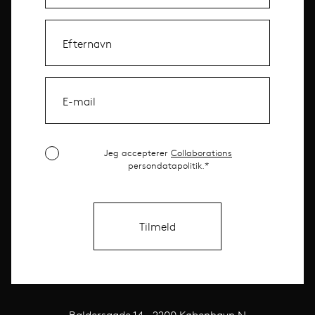
Jeg accepterer
Collaborations
persondatapolitik.*
Baldersgade 14 · 2200 København N