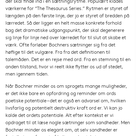
der skal finde ind i en sætningsrytme. Populært klades
værkerne for “The Thesaurus Series.” Rytmen er styret af
længden på den første linje, der jo er styret af bredden på
lærredet. Så der ligger en helt masse konkrete forhold
bag det dramatiske udgangspunkt, der skal degenerere
sig linje for linje ned over lærredet for til slut at skabe et
værk. Ofte forløber Bochners sætninger sig fra det
høflige til det vulgære. Fra fra det definitionen til
talemåden. Det er en rejse med ord. Fra en stemning til en
anden tilstand, hvor vi reelt ikke flytter os ud af stedet,
men igennem tiden.
Når Bochner minder os om sprogets mange muligheder,
er det ikke bare en opfordring og reminder om ords
poetiske potentiale – det er også en advarsel om, hvilken
livsfarlig og potentielt destruktiv kraft ord er. Vi kan jo
kalde det ordets potentiale. Alt efter kontekst er vi
opdraget til at læse nogle sætninger som sandheder. Men
Bochner minder os elegant om, at selv sandheder er