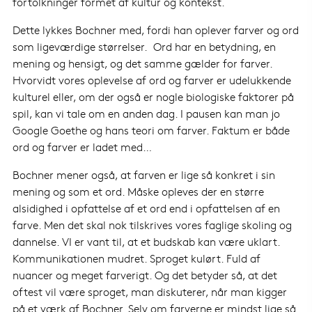
fortolkninger formet af kultur og kontekst.
Dette lykkes Bochner med, fordi han oplever farver og ord
som ligeværdige størrelser.
Ord har en betydning, en
mening og hensigt, og det samme gælder for farver.
Hvorvidt vores oplevelse af ord og farver er udelukkende
kulturel eller, om der også er nogle biologiske faktorer på
spil, kan vi tale om en anden dag. I pausen kan man jo
Google Goethe og hans teori om farver. Faktum er både
ord og farver er ladet med…
Bochner mener også, at farven er lige så konkret i sin
mening og som et ord. Måske opleves der en større
alsidighed i opfattelse af et ord end i opfattelsen af en
farve. Men det skal nok tilskrives vores faglige skoling og
dannelse. VI er vant til, at et budskab kan være uklart.
Kommunikationen mudret. Sproget kulørt. Fuld af
nuancer og meget farverigt. Og det betyder så, at det
oftest vil være sproget, man diskuterer, når man kigger
på et værk af Bochner. Selv om farverne er mindst lige så