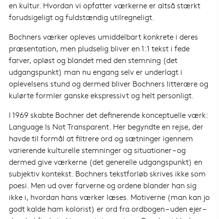
en kultur. Hvordan vi opfatter værkerne er altså stærkt
forudsigeligt og fuldstændig utilregneligt.
Bochners værker opleves umiddelbart konkrete i deres
præsentation, men pludselig bliver en 1:1 tekst i fede
farver, opløst og blandet med den stemning (det
udgangspunkt) man nu engang selv er underlagt i
oplevelsens stund og dermed bliver Bochners litterære og
kulørte formler ganske ekspressivt og helt personligt.
I 1969 skabte Bochner det definerende konceptuelle værk:
Language Is Not Transparent. Her begyndte en rejse, der
havde til formål at filtrere ord og sætninger igennem
varierende kulturelle stemninger og situationer – og
dermed give værkerne (det generelle udgangspunkt) en
subjektiv kontekst. Bochners tekstforløb skrives ikke som
poesi. Men ud over farverne og ordene blander han sig
ikke i, hvordan hans værker læses. Motiverne (man kan jo
godt kalde ham kolorist) er ord fra ordbogen – uden ejer –