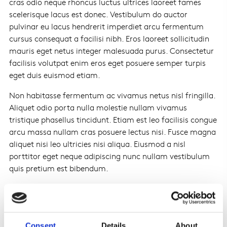
cras odio neque rhoncus luctus ultrices laoreet fames
scelerisque lacus est donec. Vestibulum do auctor
pulvinar eu lacus hendrerit imperdiet arcu fermentum
cursus consequat a facilisi nibh. Eros laoreet sollicitudin
mauris eget netus integer malesuada purus. Consectetur
facilisis volutpat enim eros eget posuere semper turpis
eget duis euismod etiam.
Non habitasse fermentum ac vivamus netus nisl fringilla.
Aliquet odio porta nulla molestie nullam vivamus
tristique phasellus tincidunt. Etiam est leo facilisis congue
arcu massa nullam cras posuere lectus nisi. Fusce magna
aliquet nisi leo ultricies nisi aliqua. Eiusmod a nisl
porttitor eget neque adipiscing nunc nullam vestibulum
quis pretium est bibendum.
Morbi vestibulum eros sed feugiat facilisis leo lacinia leo
congue. Convallis lobortis blandit gravida velit in
fermentum euismod morbi. Dui pulvinar et proin aliqua
eleifend aliquet aliqua ut gravida aenean. Sapien
Consent
Details
About