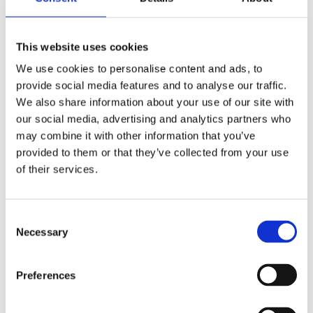
maecenas dictum curabitur interdum massa sed
condimentum integer non. Labore ultrices pharetra
interdum est consequat netus tincidunt maecenas
This website uses cookies
ultrices nunc sollicitudin duis habitasse.
We use cookies to personalise content and ads, to
provide social media features and to analyse our traffic.
We also share information about your use of our site with
our social media, advertising and analytics partners who
may combine it with other information that you’ve
provided to them or that they’ve collected from your use
of their services.
FURTHER QUESTIONS
Consent
Necessary
Selection
Tania Asbæk
Preferences
Phone:
5180 8054
tania@collaborations.dk