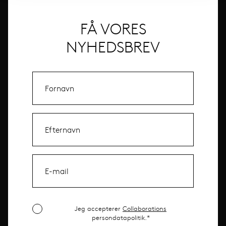
FÅ VORES
NYHEDSBREV
Jeg accepterer
Collaborations
persondatapolitik.*