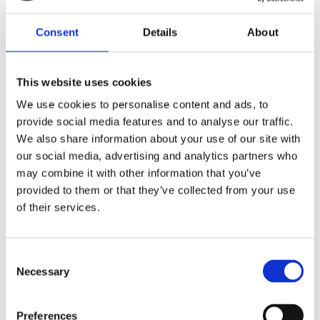
maecenas dictum curabitur interdum massa sed
condimentum integer non. Labore ultrices pharetra
Consent
Details
About
interdum est consequat netus tincidunt maecenas
ultrices nunc sollicitudin duis habitasse.
This website uses cookies
We use cookies to personalise content and ads, to
provide social media features and to analyse our traffic.
We also share information about your use of our site with
our social media, advertising and analytics partners who
may combine it with other information that you’ve
provided to them or that they’ve collected from your use
of their services.
FOR YDERLIGERE
SPØRGSMÅL
Consent
Necessary
Selection
Tania Asbæk
Preferences
Tlf.:
5180 8054