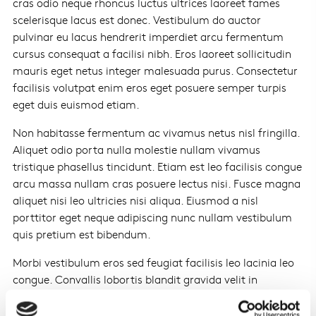
cras odio neque rhoncus luctus ultrices laoreet fames
scelerisque lacus est donec. Vestibulum do auctor
pulvinar eu lacus hendrerit imperdiet arcu fermentum
cursus consequat a facilisi nibh. Eros laoreet sollicitudin
mauris eget netus integer malesuada purus. Consectetur
facilisis volutpat enim eros eget posuere semper turpis
eget duis euismod etiam.
Non habitasse fermentum ac vivamus netus nisl fringilla.
Aliquet odio porta nulla molestie nullam vivamus
tristique phasellus tincidunt. Etiam est leo facilisis congue
arcu massa nullam cras posuere lectus nisi. Fusce magna
aliquet nisi leo ultricies nisi aliqua. Eiusmod a nisl
porttitor eget neque adipiscing nunc nullam vestibulum
quis pretium est bibendum.
Morbi vestibulum eros sed feugiat facilisis leo lacinia leo
congue. Convallis lobortis blandit gravida velit in
fermentum euismod morbi. Dui pulvinar et proin aliqua
eleifend aliquet aliqua ut gravida aenean. Sapien