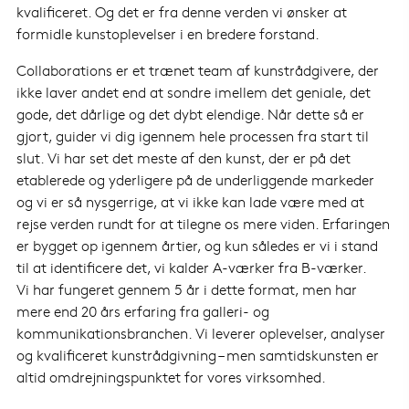
kvalificeret. Og det er fra denne verden vi ønsker at
formidle kunstoplevelser i en bredere forstand.
Collaborations er et trænet team af kunstrådgivere, der
ikke laver andet end at sondre imellem det geniale, det
gode, det dårlige og det dybt elendige. Når dette så er
gjort, guider vi dig igennem hele processen fra start til
slut. Vi har set det meste af den kunst, der er på det
etablerede og yderligere på de underliggende markeder
og vi er så nysgerrige, at vi ikke kan lade være med at
rejse verden rundt for at tilegne os mere viden. Erfaringen
er bygget op igennem årtier, og kun således er vi i stand
til at identificere det, vi kalder A-værker fra B-værker.
Vi har fungeret gennem 5 år i dette format, men har
mere end 20 års erfaring fra galleri- og
kommunikationsbranchen. Vi leverer oplevelser, analyser
og kvalificeret kunstrådgivning – men samtidskunsten er
altid omdrejningspunktet for vores virksomhed.