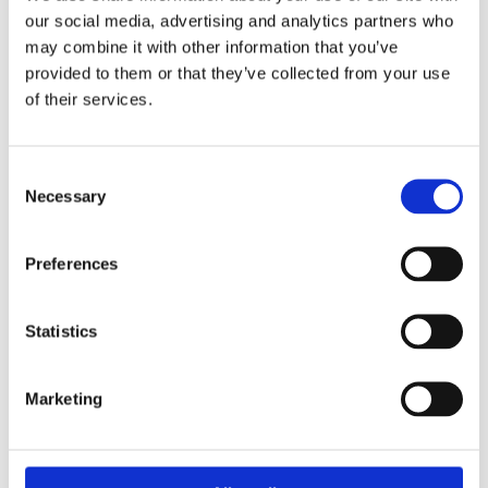
kunstudstilling ikke allerede stopper med ferniseringen.
our social media, advertising and analytics partners who
Der skal skabes oplevelser omkring den igennem hele
may combine it with other information that you’ve
forløbet og også i den forbindelse har vi tænkt os at
provided to them or that they’ve collected from your use
trække på vores netværk. Vi vil nemlig så gerne forsøge
of their services.
at gøre den kunst vi elsker vedkommende for alle jer der
gider se, lytte og dele.
Consent
Necessary
Selection
Preferences
Statistics
FOR YDERLIGERE
Marketing
SPØRGSMÅL