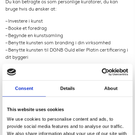
Du kan betragte os som personlige kuratorer, du kan
bruge hvis du ønsker at:
– Investere i kunst
– Booke et foredrag
– Begynde en kunstsamling
– Benytte kunsten som branding i din virksomhed
– Benytte kunsten til DGNB Guld eller Platin certificering i
dit byggeri
UDSTILLINGERNE
Consent
Details
About
Der vil være mange kunstneriske nedslag fra den
internationale superliga og der vil være masser af plads
til det yngre – men alt vil være nøje udvalgt.
This website uses cookies
Collaborations vil tage nogle andre kunstneriske
We use cookies to personalise content and ads, to
tematikker op og forsøge at gøre tingene en lille smule
provide social media features and to analyse our traffic.
anderledes. Det er blandt andet meget vigtigt for os, at en
We also share information about your use of our site with