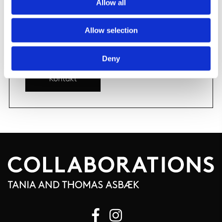
Allow all
Tania Asbæk
Tlf.:
5180 8054
Allow selection
tania@collaborations.dk
Deny
Kontakt