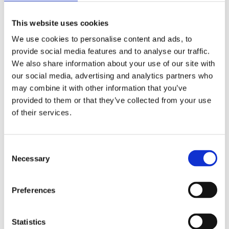
This website uses cookies
Art Herning 2026
We use cookies to personalise content and ads, to
9.–11. januar Stand nr. 6052 Vi er glade for
at kunne annoncere vores deltagelse…
provide social media features and to analyse our traffic.
We also share information about your use of our site with
Juletræsauktion for Ungdommens Røde
our social media, advertising and analytics partners who
Kors
may combine it with other information that you’ve
I år har vi sammen med familie og venner
provided to them or that they’ve collected from your use
skabt noget helt særligt—et
of their services.
Drømmenes…
MASS MOMENTUM: fernisering d. 07.11.24
Consent
Vi glæder os til at kunne præsentere
Necessary
Laust Højgaards soloudstilling MASS
Selection
MOMENTUM. Ferniseringen finder…
Preferences
Se alle nyheder
Statistics