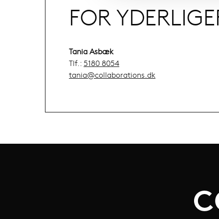
FOR YDERLIG
Tania Asbæk
Tlf.:
5180 8054
tania@collaborations.dk