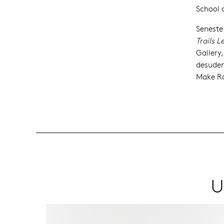
School o
Seneste 
Trails L
Gallery
desuden 
Make Ro
U