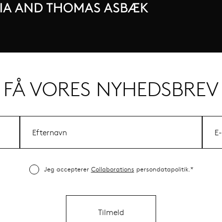
FÅ VORES NYHEDSBREV
Jeg accepterer
Collaborations
persondatapolitik.*