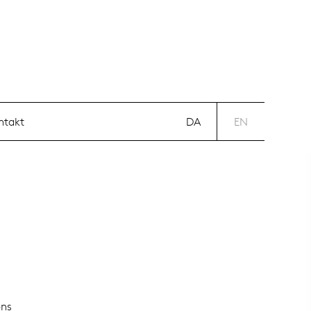
DA
EN
ntakt
DA
EN
ons