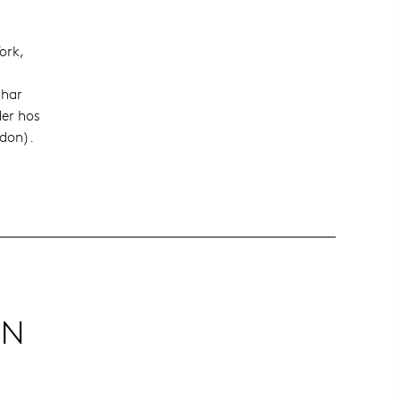
ork,
 har
der hos
don).
EN