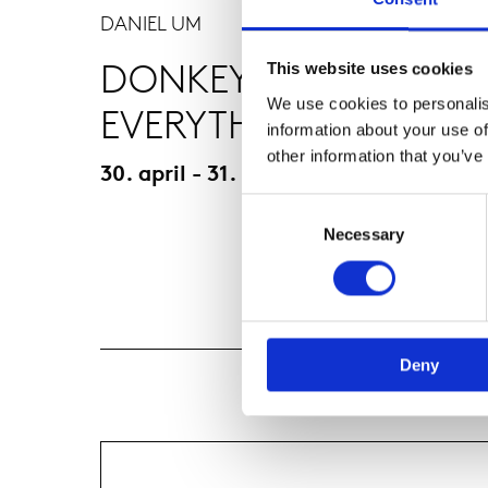
DANIEL UM
DONKEYS KNOW
This website uses cookies
We use cookies to personalis
EVERYTHING
information about your use of
other information that you’ve
30. april - 31. maj 2025
Consent
Selection
Necessary
Deny