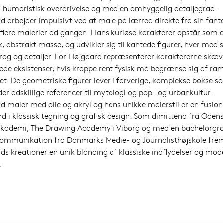
humoristisk overdrivelse og med en omhyggelig detaljegrad.
d arbejder impulsivt ved at male på lærred direkte fra sin fanta
 flere malerier ad gangen. Hans kuriøse karakterer opstår som 
, abstrakt masse, og udvikler sig til kantede figurer, hver med 
rog og detaljer. For Højgaard repræsenterer karaktererne skæv
sede eksistenser, hvis kroppe rent fysisk må begrænse sig af r
et. De geometriske figurer lever i farverige, komplekse bokse 
er adskillige referencer til mytologi og pop- og urbankultur.
d maler med olie og akryl og hans unikke malerstil er en fusion
d i klassisk tegning og grafisk design. Som dimittend fra Oden
kademi, The Drawing Academy i Viborg og med en bachelorgra
Kommunikation fra Danmarks Medie- og Journalisthøjskole fre
ds kreationer en unik blanding af klassiske indflydelser og mod
.