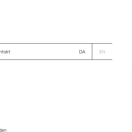
DA
EN
ntakt
DA
EN
rden