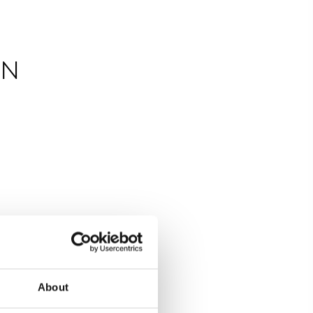
EN
About