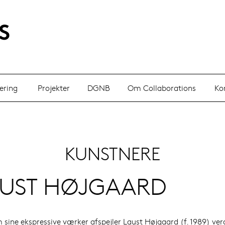
ering
Projekter
DGNB
Om Collaborations
Ko
KUNSTNERE
UST HØJGAARD
sine ekspressive værker afspejler Laust Højgaard (f. 1989) ve