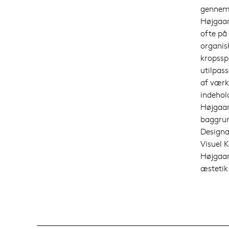
gennem 
Højgaar
ofte på
organisk
kropssp
utilpas
af værk
indehold
Højgaar
baggrun
Designa
Visuel 
Højgaar
æstetik