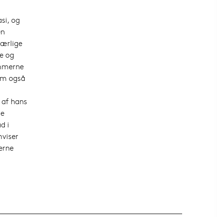
si, og
en
særlige
e og
ammerne
som også
 af hans
se
d i
mviser
erne