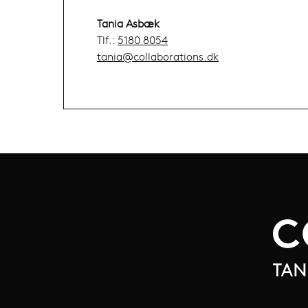
Tania Asbæk
Tlf.:
5180 8054
tania@collaborations.dk