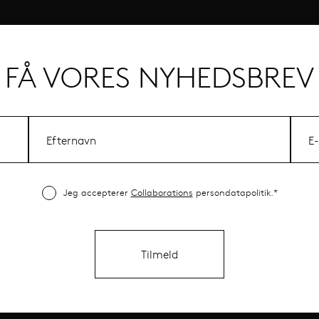
FÅ VORES NYHEDSBREV
Jeg accepterer
Collaborations
persondatapolitik.*