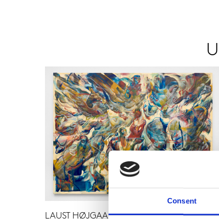
U
Consent
LAUST HØJGAARD