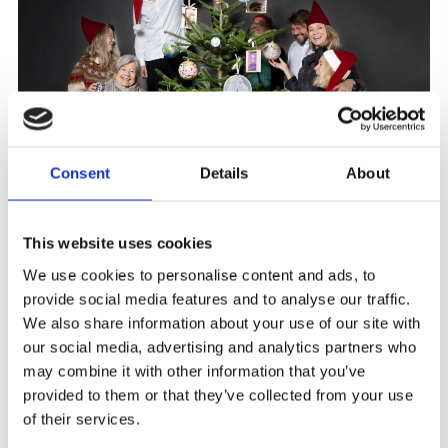
Consent
Details
About
This website uses cookies
JULETRÆSAUKTION FOR
We use cookies to personalise content and ads, to
UNGDOMMENS RØDE KORS
provide social media features and to analyse our traffic.
We also share information about your use of our site with
I år har vi sammen med familie og venner skabt noget
our social media, advertising and analytics partners who
helt særligt—et Drømmenes...
may combine it with other information that you’ve
provided to them or that they’ve collected from your use
of their services.