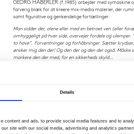
GEORG HABERLER
(f. 1985) arbejder med symaskine o
farverig blæk for at kreere mix-media malerier, der rum
samt figurative og genkendelige fortællinger.
Man sidder der, alene eller med en betroet ven (eller for
omhyggeligt på hver side, overvejer fordele og ulemper. 
to have”.
Forventninger og forhåbninger. Sætter krydser, 
ønsker mig den der! Og den der og den der også. Måske s
markere den der med, for en sikkerheds skyld…
Legetøjskataloget bliver tyndslidt i en sådan grad, at det 
komplet umuligt for Julemanden at gennemskue hvad de
overleve helt frem til den endelige ønskeliste. Men der find
nogen endelig ønskeliste. Det er hele pointen.
Details
For det betyder ikke noget at målet er materielt – ønsket
indfrielse eller skuffelse er et eventyr – og uanset om man 
det hele alligevel som en erindring om en stemning – man
e content and ads, to provide social media features and to analy
samme måde som oplevelser.
 our site with our social media, advertising and analytics partn