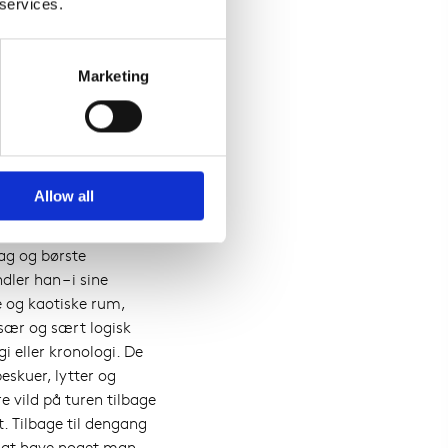
 services.
liver man voksen. I
rndommen, sikkert
Marketing
dér med at ønske
g fordi det snart er jul
vi godt ”håbe på” lidt
erer hele julens
Allow all
 med at finde ønsket
ag og børste
ler han – i sine
e og kaotiske rum,
n sær og sært logisk
i eller kronologi. De
eskuer, lytter og
e vild på turen tilbage
t. Tilbage til dengang
gt at have noget man