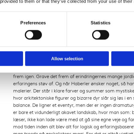
 provided to them or that they’ve collected from your use of their
Man ønsker. Man ønsker sig. Man håber. Man tror. Og så b
sin reneste form er forventningens glæde efterladt i ba
fordi den er uforenelig med erfaring.
Preferences
Statistics
Ikke desto mindre, så er tiden lige nu, i høj grad til det 
inderligt. Fordi hele verden står i flammelort til halsen – o
igen. Her i det meste af vesten i hvert fald. Og til jul må 
mere naivt – det ligger vel nærmest implicit idet vi accept
forudsætning.
Allow selection
Georg Haberler håber virkelig, at han kan hjælpe os alle
frem igen. Grave det frem af erindringernes mange jordl
erfaringens støv af. Og når Haberler ønsker noget, så hand
malerier. Der står i klare farver og summer som mystisk
hvor arkitektoniske figurer og bizarre dyr slår sig løs i e
balance. De ligner et eventyr, men der er ingen dramaturg
er bare et vidunderligt akavet landskab, hvor man som: b
læser, ikke kan lade være med at gå sine egne veje og far
mod tiden inden alt blev alt for logisk og erfaringsbasere
man troede på ønskelistens magi.
For det er altså vigti