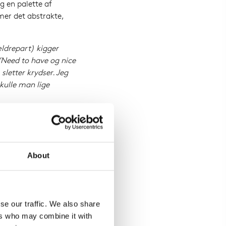
g en palette af
mer det abstrakte,
ældrepart) kigger
”Need to have og nice
sletter krydser. Jeg
kulle man lige
reelt ville være
r endte med at
es jo alligevel ikke
About
s rejse frem mod
får eller ej, så ender
 husker ikke ting på
se our traffic. We also share
ers who may combine it with